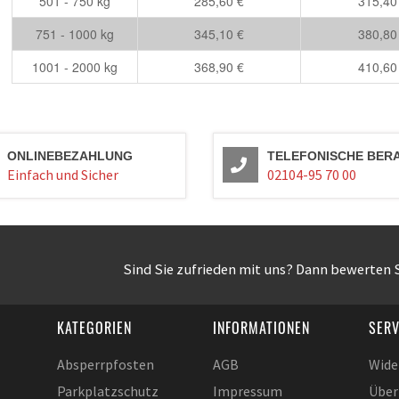
501 - 750 kg
285,60 €
315,40
751 - 1000 kg
345,10 €
380,80
1001 - 2000 kg
368,90 €
410,60
ONLINEBEZAHLUNG
TELEFONISCHE BER
Einfach und Sicher
02104-95 70 00
Sind Sie zufrieden mit uns? Dann bewerten S
KATEGORIEN
INFORMATIONEN
SERV
Absperrpfosten
AGB
Wide
Parkplatzschutz
Impressum
Über