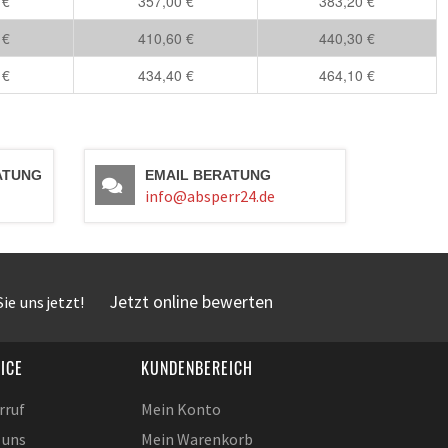
 €
357,00 €
383,20 €
 €
410,60 €
440,30 €
 €
434,40 €
464,10 €
ATUNG
EMAIL BERATUNG
info@absperr24.de
Jetzt online bewerten
ie uns jetzt!
ICE
KUNDENBEREICH
rruf
Mein Konto
 uns
Mein Warenkorb