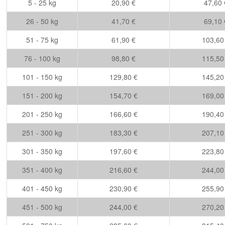
5 - 25 kg
20,90 €
47,60 
26 - 50 kg
41,70 €
69,10 
51 - 75 kg
61,90 €
103,60
76 - 100 kg
98,80 €
115,50
101 - 150 kg
129,80 €
145,20
151 - 200 kg
154,70 €
169,00
201 - 250 kg
166,60 €
190,40
251 - 300 kg
183,30 €
207,10
301 - 350 kg
197,60 €
223,80
351 - 400 kg
216,60 €
244,00
401 - 450 kg
230,90 €
255,90
451 - 500 kg
244,00 €
270,20