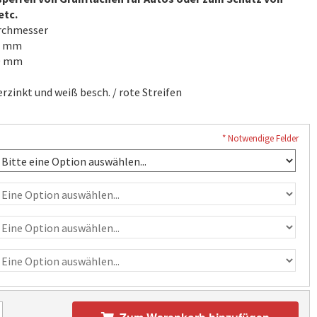
tc.
rchmesser
0 mm
00 mm
rzinkt und weiß besch. / rote Streifen
* Notwendige Felder