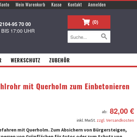
Konto
Mein Warenkorb
Kasse
Kontakt
Anmelden
0
104-95 70 00
0 BIS 17:00 UHR
R
WERKSCHUTZ
ZUBEHÖR
ahlrohr mit Querholm zum Einbetonieren
82,00 €
ab:
inkl. MwSt.
zzgl. Versandkosten
efahren mit Querholm. Zum Absichern von Bürgersteigen,
perren von Grünflächen für Autos oder zum Schutz von