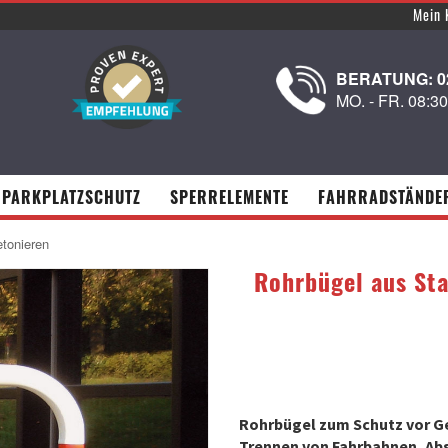
Mein 
BERATUNG: 02
MO. - FR. 08:3
PARKPLATZSCHUTZ
SPERRELEMENTE
FAHRRADSTÄNDE
tonieren
Rohrbügel aus St
Rohrbügel zum Schutz vor G
Trennen von Fahrbahnen, Abs