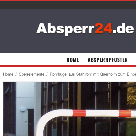
HOME
ABSPERRPFOSTEN
Home
/
Sperrelemente
/
Rohrbügel aus Stahlrohr mit Querholm zum Einbe