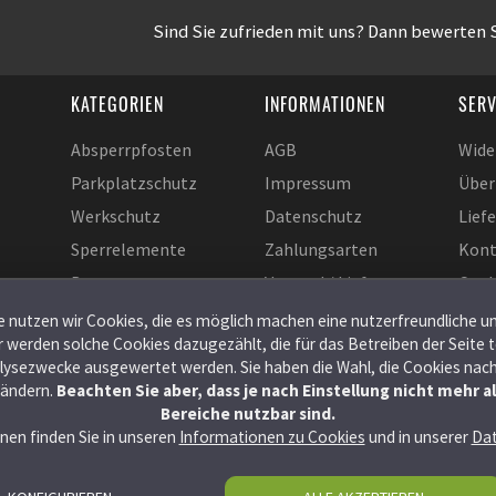
Sind Sie zufrieden mit uns? Dann bewerten S
KATEGORIEN
INFORMATIONEN
SERV
Absperrpfosten
AGB
Wide
Parkplatzschutz
Impressum
Über
Werkschutz
Datenschutz
Lief
Sperrelemente
Zahlungsarten
Kont
Bauzaun
Versand / Lieferung
Cook
Baugeräte
Verpackungverordnung
Eins
 nutzen wir Cookies, die es möglich machen eine nutzerfreundliche u
ür werden solche Cookies dazugezählt, die für das Betreiben der Seite
alysezwecke ausgewertet werden. Sie haben die Wahl, die Cookies nac
 ändern.
Beachten Sie aber, dass je nach Einstellung nicht mehr a
Bereiche nutzbar sind.
nen finden Sie in unseren
Informationen zu Cookies
und in unserer
Dat