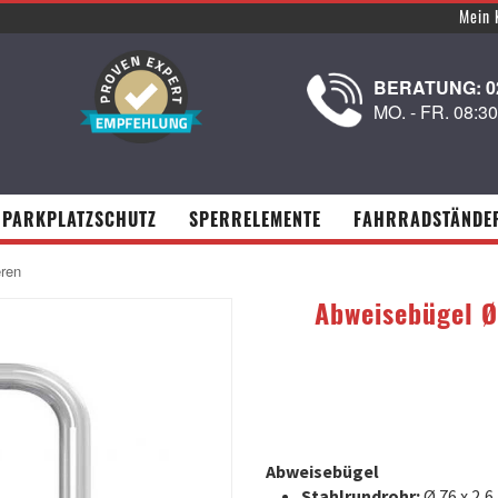
Mein 
BERATUNG: 02
MO. - FR. 08:3
PARKPLATZSCHUTZ
SPERRELEMENTE
FAHRRADSTÄNDE
eren
Abweisebügel Ø
Abweisebügel
Stahlrundrohr:
Ø 76 x 2,