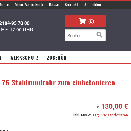
Konto
Mein Warenkorb
Kasse
Kontakt
Anmelden
0
104-95 70 00
0 BIS 17:00 UHR
R
WERKSCHUTZ
ZUBEHÖR
 76 Stahlrundrohr zum einbetonieren
130,00 €
ab:
inkl. MwSt.
zzgl. Versandkosten
6 mm