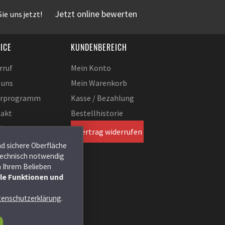
Jetzt online bewerten
ie uns jetzt!
ICE
KUNDENBEREICH
rruf
Mein Konto
 uns
Mein Warenkorb
erprogramm
Kasse / Bezahlung
akt
Bestellhistorie
ie
Vertrag widerrufen
tellungen
nd sichere Oberfläche
 technisch notwendig
h Ihrem Belieben
lle Funktionen und
enschutzerklärung
.