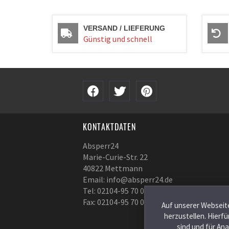
VERSAND / LIEFERUNG
Günstig und schnell
KONTAKTDATEN
Absperr24
Marie-Curie-Str. 22
40822 Mettmann
Email: info@absperr24.de
Tel: 02104-95 70 00
Fax: 02104-95 70 020
Auf unserer Webseite
herzustellen. Hierf
sind und für An