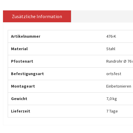
Zusätzliche Information
Artikelnummer
476-K
Material
Stahl
Pfostenart
Rundrohr Ø 76
Befestigungsart
ortsfest
Montageart
Einbetonieren
Gewicht
7,0 kg
Lieferzeit
7 Tage