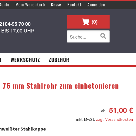
Konto
Mein Warenkorb
Kasse
Kontakt
Anmelden
0
104-95 70 00
0 BIS 17:00 UHR
R
WERKSCHUTZ
ZUBEHÖR
 76 mm Stahlrohr zum einbetonieren
51,00 €
ab:
inkl. MwSt.
zzgl. Versandkosten
hweißter Stahlkappe