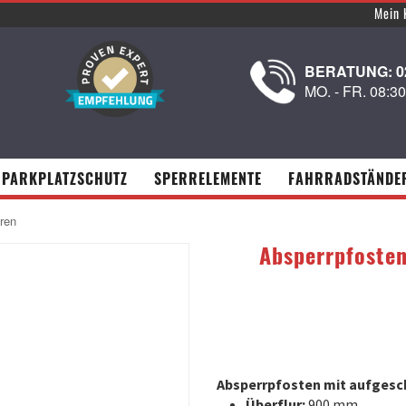
Mein 
BERATUNG: 02
MO. - FR. 08:3
PARKPLATZSCHUTZ
SPERRELEMENTE
FAHRRADSTÄNDE
ren
Absperrpfosten
Absperrpfosten mit aufgesc
Überflur:
900 mm