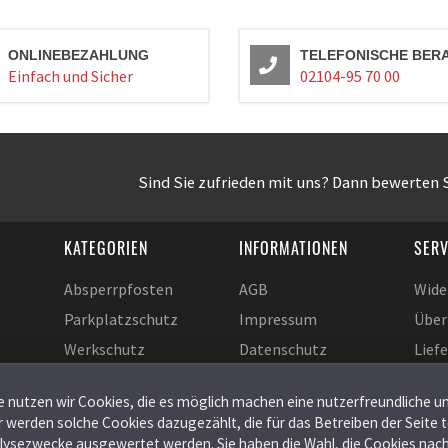
ONLINEBEZAHLUNG
TELEFONISCHE BER
Einfach und Sicher
02104-95 70 00
Sind Sie zufrieden mit uns? Dann bewerten S
KATEGORIEN
INFORMATIONEN
SERV
Absperrpfosten
AGB
Wide
Parkplatzschutz
Impressum
Über
Werkschutz
Datenschutz
Lief
Sperrelemente
Zahlungsarten
Kont
 nutzen wir Cookies, die es möglich machen eine nutzerfreundliche u
Bauzaun
Versand / Lieferung
Cook
ür werden solche Cookies dazugezählt, die für das Betreiben der Seite
Baugeräte
Verpackungverordnung
Eins
alysezwecke ausgewertet werden. Sie haben die Wahl, die Cookies nac