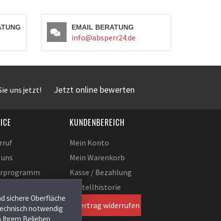
ATUNG
EMAIL BERATUNG
info@absperr24.de
Jetzt online bewerten
ie uns jetzt!
ICE
KUNDENBEREICH
rruf
Mein Konto
 uns
Mein Warenkorb
erprogramm
Kasse / Bezahlung
akt
Bestellhistorie
nd sichere Oberfläche
ie
Vertrag widerrufen
 technisch notwendig
tellungen
h Ihrem Belieben